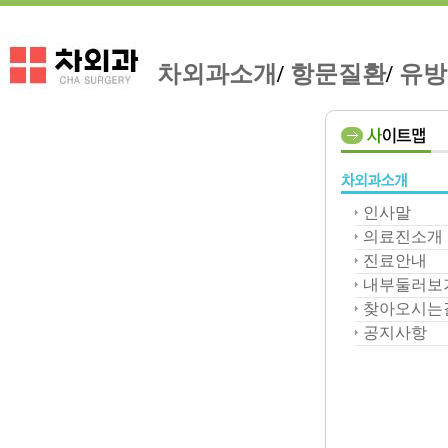
차외과소개
/
항문질환
/
유방
인사말
의료진소개
진료안내
내부둘러보
찾아오시는
공지사항